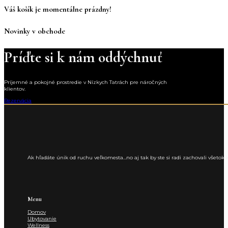
Váš košík je momentálne prázdny!
Novinky v obchode
Príďte si k nám oddýchnuť
Príjemné a pokojné prostredie v Nízkych Tatrách pre náročných
klientov.
Rezervácia
Ak hľadáte únik od ruchu veľkomesta…no aj tak by ste si radi zachovali všet
Menu
Domov
Ubytovanie
Wellness