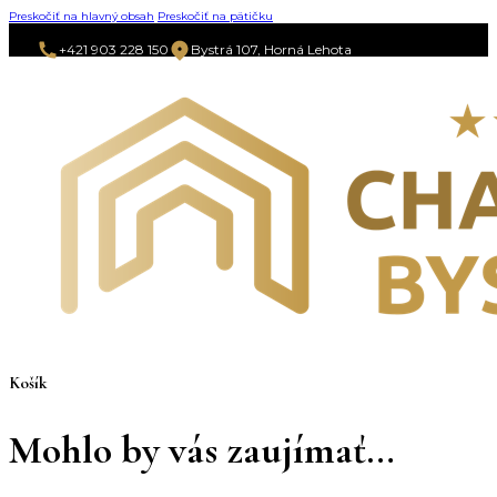
Preskočiť na hlavný obsah
Preskočiť na pätičku
+421 903 228 150
Bystrá 107, Horná Lehota
Košík
Mohlo by vás zaujímať…