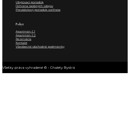
Ubytovací poriadok
Ochrana osobných údajov
Prevádzkový poriadok wellness
Pobyt
Apartmán č.1
Apartmán č.2
Rezervácia
Kontakt
Všeobecné obchodné podmienky
Všetky práva vyhradené © • Chalety Bystrá